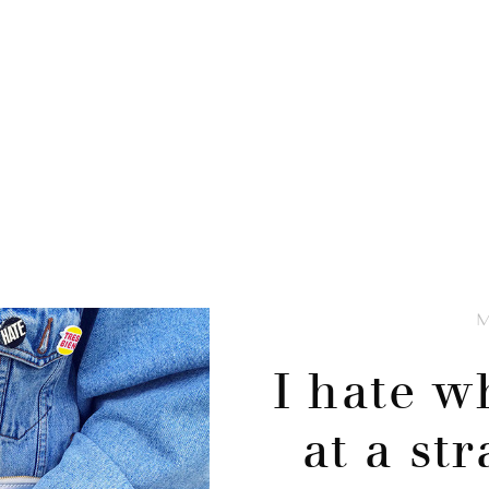
I hate w
at a st