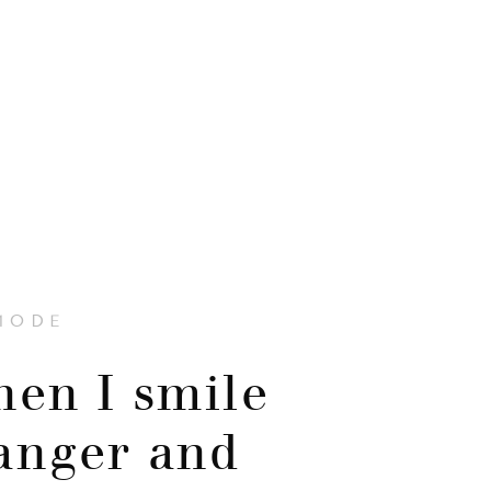
MODE
hen I smile
ranger and