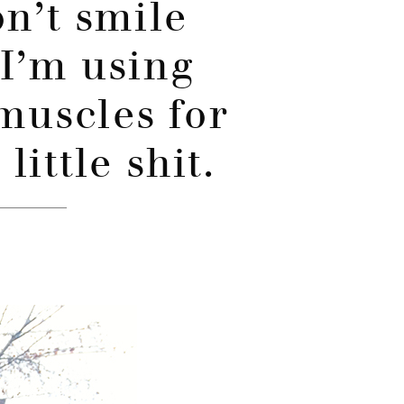
on’t smile
I’m using
muscles for
little shit.