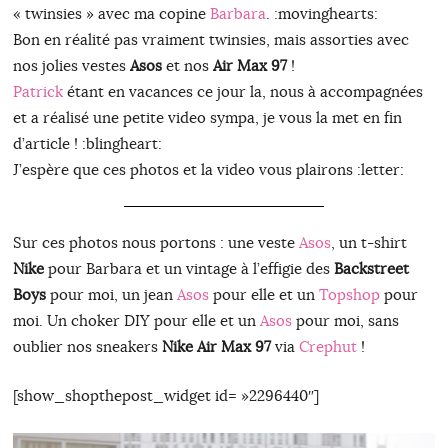
« twinsies » avec ma copine
Barbara
. :movinghearts:
Bon en réalité pas vraiment twinsies, mais assorties avec
nos jolies vestes
Asos
et nos
Air Max 97
!
Patrick
étant en vacances ce jour la, nous à accompagnées
et a réalisé une petite video sympa, je vous la met en fin
d’article ! :blingheart:
J’espère que ces photos et la video vous plairons :letter:
Sur ces photos nous portons : une veste
Asos
, un t-shirt
Nike
pour Barbara et un vintage à l’effigie des
Backstreet
Boys
pour moi, un jean
Asos
pour elle et un
Topshop
pour
moi. Un choker DIY pour elle et un
Asos
pour moi, sans
oublier nos sneakers
Nike Air Max 97
via
Crephut
!
[show_shopthepost_widget id= »2296440″]