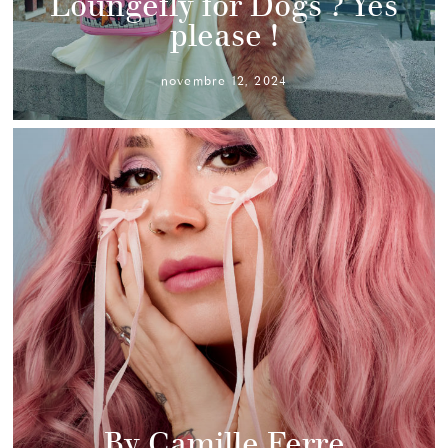
Loungefly for Dogs ? Yes
please !
novembre 12, 2024
By Camille Ferre