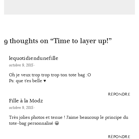
9 thoughts on “
Time to layer up!
”
lequotidiendunefille
octobre 9, 2015
·
Oh je veux trop trop trop ton tote bag :O
Ps: que t’es belle ♥
RÉPONDRE
Fille à la Modz
octobre 9, 2015
·
Très jolies photos et tenue ! J’aime beaucoup le principe du
tote-bag personnalisé 😀
RÉPONDRE