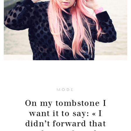
MODE
On my tombstone I
want it to say: « I
didn’t forward that