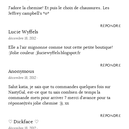
J'adore la chemise! Et puis le choix de chaussures.. Les
Jeffrey campbell's *o*
RÉPONDRE
Lucie Wyffels
décembre 18, 2012
·
Elle a l'air mignonne comme tout cette petite boutique!
:)Jolie couleur ;)luciewyffels.blogspot.fr
RÉPONDRE
Anonymous
décembre 18, 2012
·
Salut katia, je sais que tu commandes quelques fois sur
NastyGal, est-ce que tu sais combien de temps la
commande mets pour arriver ? merci d'avance pour ta
réponse(trés jolie chemise :)), xx
RÉPONDRE
♡ Dickface ♡
décembre 18, 2012
·