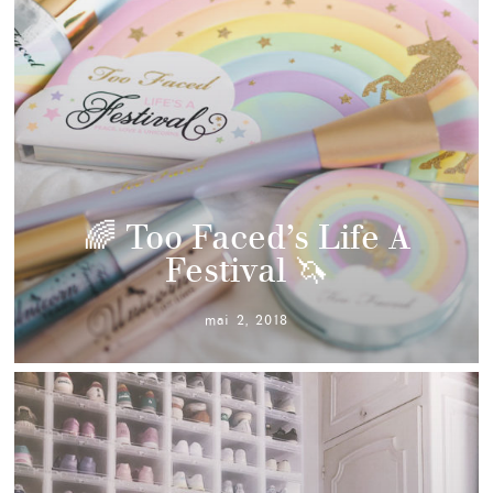
🌈 Too Faced’s Life A
Festival 🦄
mai 2, 2018