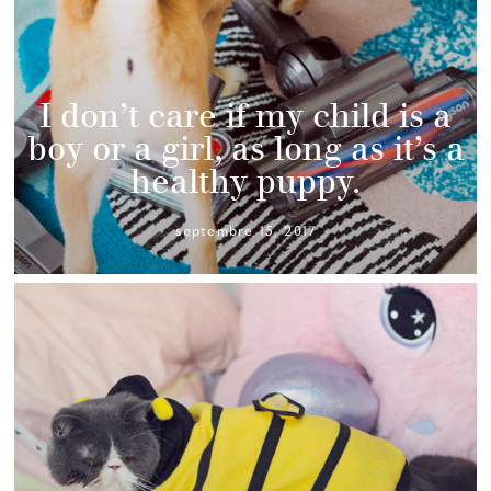
I don’t care if my child is a
boy or a girl, as long as it’s a
healthy puppy.
septembre 15, 2017