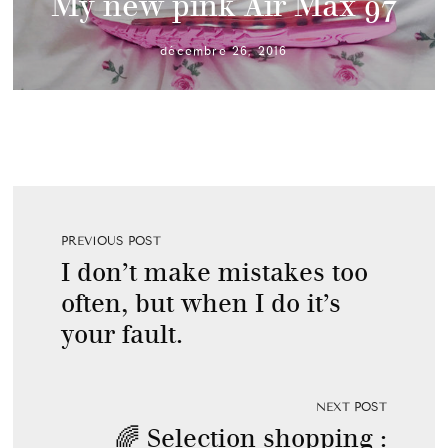
My new pink Air Max 97
décembre 26, 2016
PREVIOUS POST
I don’t make mistakes too
often, but when I do it’s
your fault.
NEXT POST
🌈 Selection shopping :