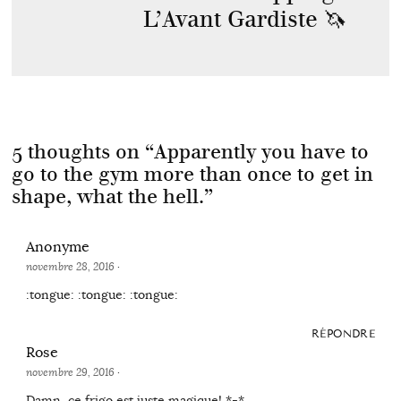
L’Avant Gardiste 🦄
5 thoughts on “
Apparently you have to
go to the gym more than once to get in
shape, what the hell.
”
Anonyme
novembre 28, 2016
·
:tongue: :tongue: :tongue:
RÉPONDRE
Rose
novembre 29, 2016
·
Damn, ce frigo est juste magique! *-*