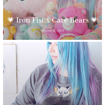
💗 Iron Fist x Care Bears 💗
février 8, 2017