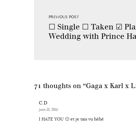
PREVIOUS POST
☐ Single ☐ Taken ☑ Pl
Wedding with Prince Ha
71 thoughts on “
Gaga x Karl x L
C.D
juin 15, 2011
·
I HATE YOU 🙂 et je tais vu héhé