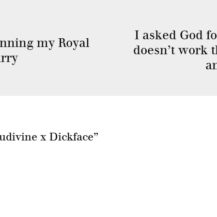
I asked God fo
anning my Royal
doesn’t work th
rry
an
udivine x Dickface
”