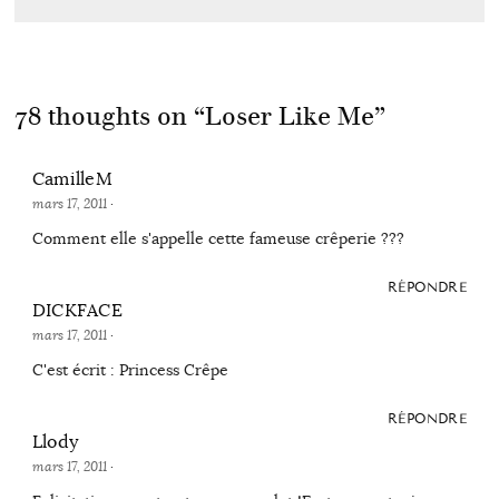
78 thoughts on “
Loser Like Me
”
CamilleM
mars 17, 2011
·
Comment elle s'appelle cette fameuse crêperie ???
RÉPONDRE
DICKFACE
mars 17, 2011
·
C'est écrit : Princess Crêpe
RÉPONDRE
Llody
mars 17, 2011
·