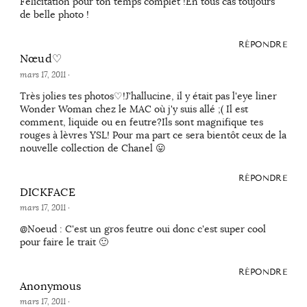
Felicitation pour ton temps complet !En tous cas toujours
de belle photo !
RÉPONDRE
Nœud♡
mars 17, 2011
·
Très jolies tes photos♡!J'hallucine, il y était pas l'eye liner
Wonder Woman chez le MAC où j'y suis allé ;( Il est
comment, liquide ou en feutre?Ils sont magnifique tes
rouges à lèvres YSL! Pour ma part ce sera bientôt ceux de la
nouvelle collection de Chanel 😛
RÉPONDRE
DICKFACE
mars 17, 2011
·
@Noeud : C'est un gros feutre oui donc c'est super cool
pour faire le trait 🙂
RÉPONDRE
Anonymous
mars 17, 2011
·