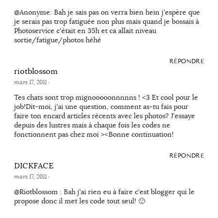
@Anonyme: Bah je sais pas on verra bien hein j'espère que
je serais pas trop fatiguée non plus mais quand je bossais à
Photoservice c'était en 35h et ca allait niveau
sortie/fatigue/photos héhé
RÉPONDRE
riotblossom
mars 17, 2011
·
Tes chats sont trop mignooooonnnnns ! <3 Et cool pour le
job!Dit-moi, j'ai une question, comment as-tu fais pour
faire ton encard articles récents avec les photos? J'essaye
depuis des lustres mais à chaque fois les codes ne
fonctionnent pas chez moi ><Bonne continuation!
RÉPONDRE
DICKFACE
mars 17, 2011
·
@Riotblossom : Bah j'ai rien eu à faire c'est blogger qui le
propose donc il met les code tout seul! 🙂