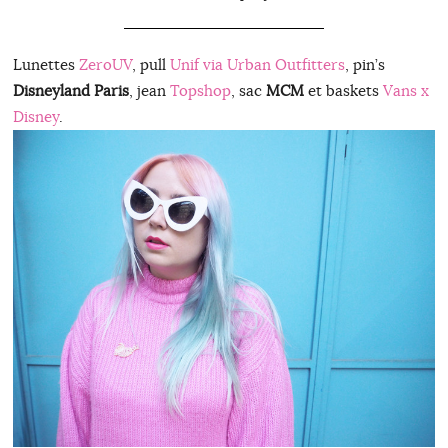
Lunettes
ZeroUV
, pull
Unif via Urban Outfitters
, pin’s
Disneyland Paris
, jean
Topshop
, sac
MCM
et baskets
Vans x
Disney
.