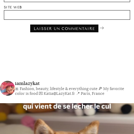
SITE WEB
iamlazykat
🎀 Fashion, beauty, lifestyle & everything cute
🍕 My favorite
color is food
💌 Katia@LazyKat.fr
📍 Paris, France