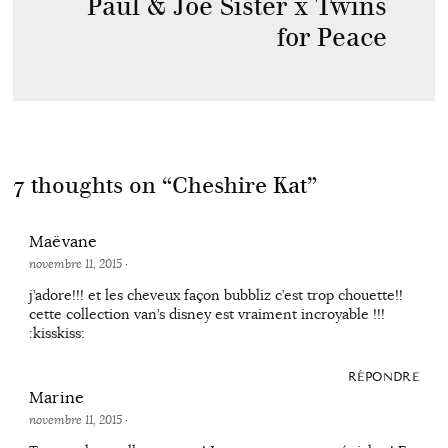
Paul & Joe Sister x Twins
for Peace
7 thoughts on “
Cheshire Kat
”
Maëvane
novembre 11, 2015
·
j’adore!!! et les cheveux façon bubbliz c’est trop chouette!!
cette collection van’s disney est vraiment incroyable !!!
:kisskiss:
RÉPONDRE
Marine
novembre 11, 2015
·