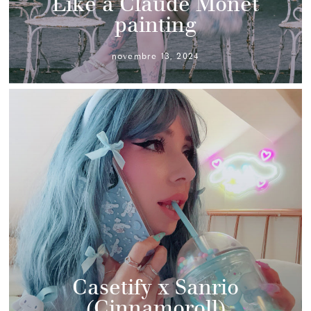
Like a Claude Monet
painting
novembre 13, 2024
Casetify x Sanrio
(Cinnamoroll)