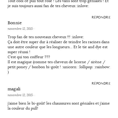
Tout cool ce pull tout rose ! Les vans sont trop géniales ! Et
je suis toujours aussi fan de tes cheveux :inlove:
RÉPONDRE
Bonnie
novembre 12, 2015
·
Trop fan de tes nouveaux cheveux !!! :inlove:
Ça doit être super dur à réaliser de teindre les racines dans
une autre couleur que les longueurs… Et le tie and dye est
super réussi !
C’est qui ton coiffeur ???
Il est magique (comme tes cheveux de licorne / sirène /
petit poney / bonbon bi-goût ! :unicorn: :lollipop: :rainbow:
)
RÉPONDRE
magali
novembre 12, 2015
·
j’aime bien le bi-goût! les chaussures sont géniales et j’aime
la couleur du pull!