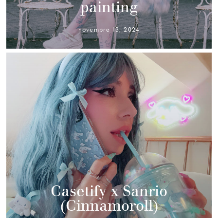
painting
novembre 13, 2024
Casetify x Sanrio
(Cinnamoroll)