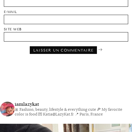
E-MAIL
SITE WEB
iamlazykat
🎀 Fashion, beauty, lifestyle & everything cute
🍕 My favorite
color is food
💌 Katia@LazyKat.fr
📍 Paris, France