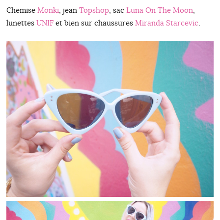
Chemise
Monki
, jean
Topshop
, sac
Luna On The Moon
,
lunettes
UNIF
et bien sur chaussures
Miranda Starcevic
.