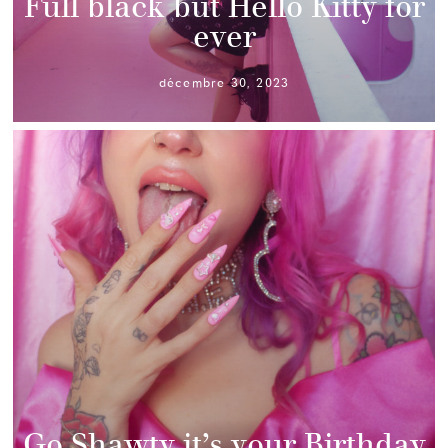
Full black but Hello Kitty for
ever
décembre 30, 2023
Go Shawty it’s your Birthday