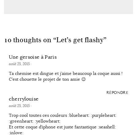
10 thoughts on “
Let’s get flashy
”
Une gersoise à Paris
août 25, 2015
·
Ta chemise est dingue et j’aime beaucoup la coque aussi !
C’est chouette le projet de ton amie 😉
RÉPONDRE
cherrylouise
août 25, 2015
·
Trop cool toutes ces couleurs :blueheart: :purpleheart:
:greenheart: :yellowheart:
Et cette coque d’iphone est juste fantastique :seashell:
:inlove: