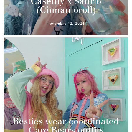
Casetify x Sanrio
(Cinnamoroll)
novembre 12, 2024
Besties wear coordinated
Care Bears outfits