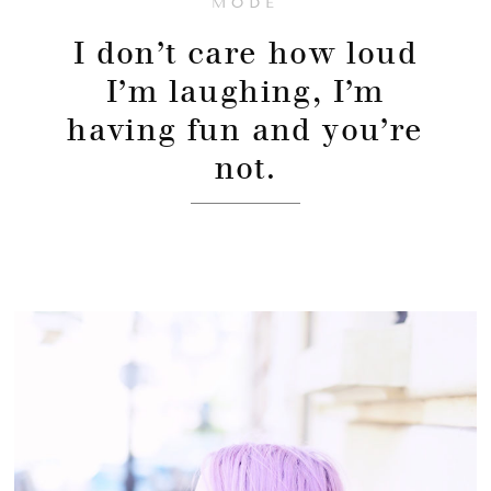
MODE
I don’t care how loud
I’m laughing, I’m
having fun and you’re
not.