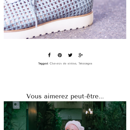
Tagged:
Cheveux de sirène
,
Tatouages
Vous aimerez peut-être...