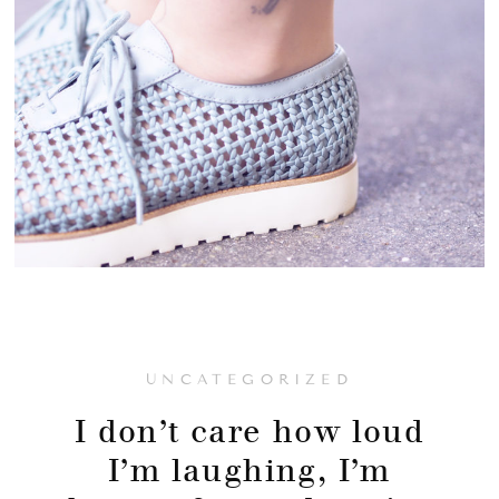
UNCATEGORIZED
I don’t care how loud
I’m laughing, I’m