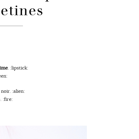
vetines
rime
. :lipstick:
een:
noir. :alien:
 :fire: