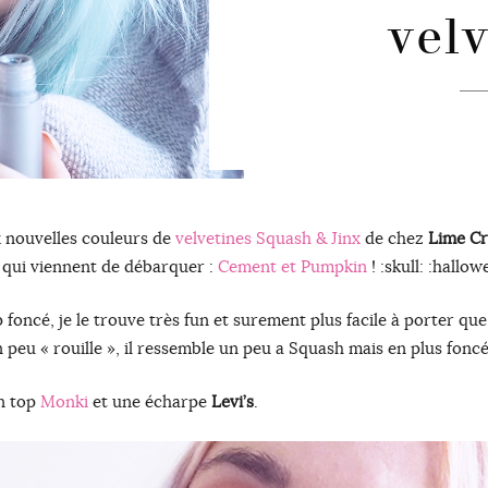
vel
x nouvelles couleurs de
velvetines Squash & Jinx
de chez
Lime C
s qui viennent de débarquer :
Cement et Pumpkin
! :skull: :hallow
 foncé, je le trouve très fun et surement plus facile à porter que 
peu « rouille », il ressemble un peu a Squash mais en plus foncé.
un top
Monki
et une écharpe
Levi’s
.