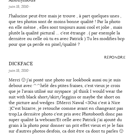
Anonymous
juin 18, 2010
·
J'halucine peut être mais je trouve , à part quelques unes ,
que tes photos sont de moins bonne qualité ! Par la photo
en elle même , elles sont toujours aussi cool et jolie , mais
plutôt la qualité pictural … c'est étrange . ( par exemple la
dernière ou celle où tu es avec Patrick ) Tu les modifies bcp
pour que ça perde en pixel/qualité ?
RÉPONDRE
DICKFACE
juin 18, 2010
·
Merci 🙂 j'ai posté une photo sur lookbook aussi ou je suis
debout avec ^^hélé des ptites fraises, c'est vieux je crois
que je l'avais utilisé sur myspace :pI think I would wear the
suit with black short/skirt/leggins or maybe the short on
the picture and wedges :DMerci Nawal <3Oui c'est à Nice
:)C'est bizarre, je retouche comme avant en changeant pas
trop.La dernière photo c'est pris avec Photobooth donc pas
super qualité la webcam!Et celle avec Patrick j'ai ajouté du
grain à la photo pour donner un prit effet vieux et je le fais
sur d'autres photos desfois, ca doit être ca dont tu parles 🙂