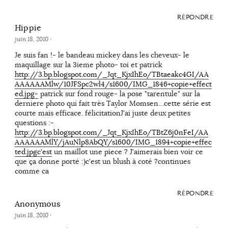
RÉPONDRE
Hippie
juin 18, 2010
·
Je suis fan !- le bandeau mickey dans les cheveux- le
maquillage sur la 3ieme photo- toi et patrick
http://3.bp.blogspot.com/_Jqt_KjxIhEo/TBtaeakc4GI/AA
AAAAAAMlw/10JFSpc2wl4/s1600/IMG_1846+copie+effect
ed.jpg-
patrick sur fond rouge- la pose "tarentule" sur la
derniere photo qui fait très Taylor Momsen…cette série est
courte mais efficace. félicitationJ'ai juste deux petites
questions :-
http://3.bp.blogspot.com/_Jqt_KjxIhEo/TBtZ6j0nFeI/AA
AAAAAAMlY/jAuNlp8AbQY/s1600/IMG_1894+copie+effec
ted.jpgc'est
un maillot une piece ? J'aimerais bien voir ce
que ça donne porté :)c'est un blush à coté ?continues
comme ca
RÉPONDRE
Anonymous
juin 18, 2010
·