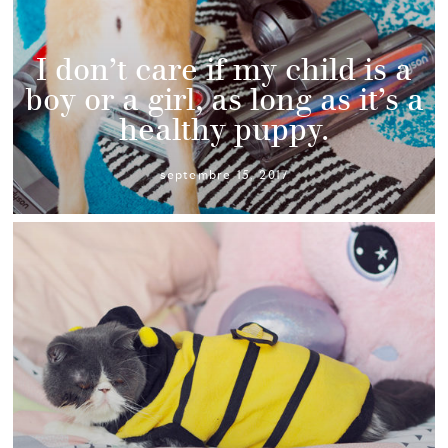
I don’t care if my child is a
boy or a girl, as long as it’s a
healthy puppy.
septembre 15, 2017