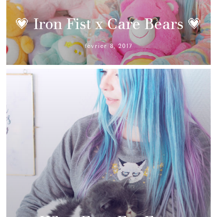
💗 Iron Fist x Care Bears 💗
février 8, 2017