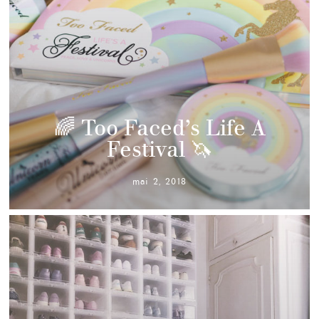
🌈 Too Faced’s Life A
Festival 🦄
mai 2, 2018