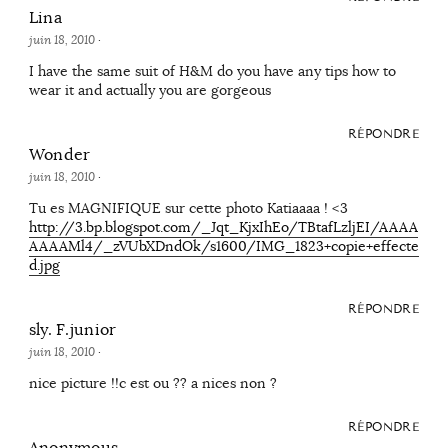
Lina
juin 18, 2010
·
I have the same suit of H&M do you have any tips how to
wear it and actually you are gorgeous
RÉPONDRE
Wonder
juin 18, 2010
·
Tu es MAGNIFIQUE sur cette photo Katiaaaa ! <3
http://3.bp.blogspot.com/_Jqt_KjxIhEo/TBtafLzljEI/AAAA
AAAAMl4/_zVUbXDndOk/s1600/IMG_1823+copie+effecte
d.jpg
RÉPONDRE
sly. F.junior
juin 18, 2010
·
nice picture !!c est ou ?? a nices non ?
RÉPONDRE