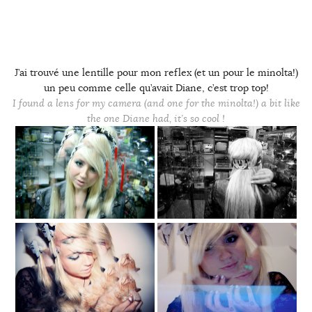
J’ai trouvé une lentille pour mon reflex (et un pour le minolta!)
un peu comme celle qu’avait Diane, c’est trop top!
I found a lens for my camera (and one for the minolta!) a bit like
the one Diane had, it’s so cool !