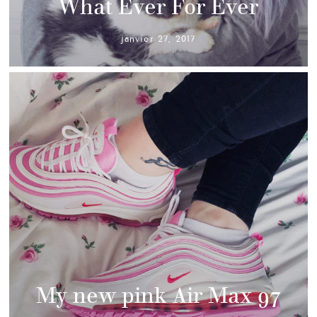
What Ever For Ever
janvier 27, 2017
My new pink Air Max 97