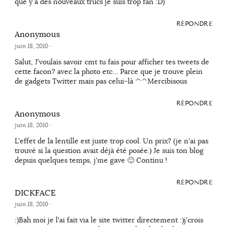
que y a des nouveaux trucs je suis trop fan :D)
RÉPONDRE
Anonymous
juin 18, 2010
·
Salut, J'voulais savoir cmt tu fais pour afficher tes tweets de
cette facon? avec la photo etc… Parce que je trouve plein
de gadgets Twitter mais pas celui-là ^^Mercibisous
RÉPONDRE
Anonymous
juin 18, 2010
·
L'effet de la lentille est juste trop cool. Un prix? (je n'ai pas
trouvé si la question avait déjà été posée.) Je suis ton blog
depuis quelques temps, j'me gave 🙂 Continu !
RÉPONDRE
DICKFACE
juin 18, 2010
·
:)Bah moi je l'ai fait via le site twitter directement :)j'crois