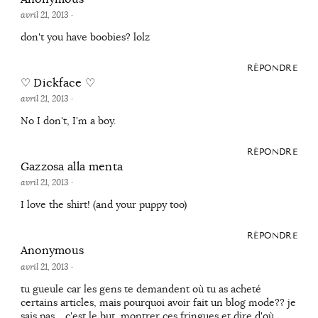
avril 21, 2013
·
don't you have boobies? lolz
RÉPONDRE
♡ Dickface ♡
avril 21, 2013
·
No I don't, I'm a boy.
RÉPONDRE
Gazzosa alla menta
avril 21, 2013
·
I love the shirt! (and your puppy too)
RÉPONDRE
Anonymous
avril 21, 2013
·
tu gueule car les gens te demandent où tu as acheté
certains articles, mais pourquoi avoir fait un blog mode?? je
sais pas… c'est le but, montrer ces fringues et dire d'où