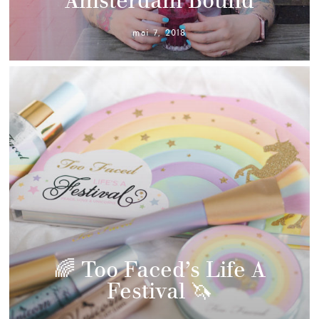
Amsterdam Bound
mai 7, 2018
🌈 Too Faced’s Life A
Festival 🦄