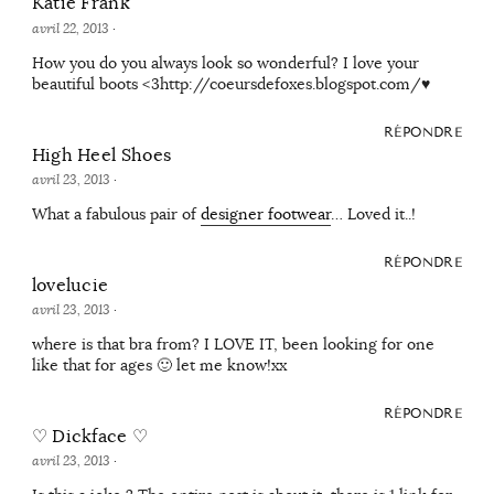
Katie Frank
avril 22, 2013
·
How you do you always look so wonderful? I love your
beautiful boots <3http://coeursdefoxes.blogspot.com/♥
RÉPONDRE
High Heel Shoes
avril 23, 2013
·
What a fabulous pair of
designer footwear
… Loved it..!
RÉPONDRE
lovelucie
avril 23, 2013
·
where is that bra from? I LOVE IT, been looking for one
like that for ages 🙂 let me know!xx
RÉPONDRE
♡ Dickface ♡
avril 23, 2013
·