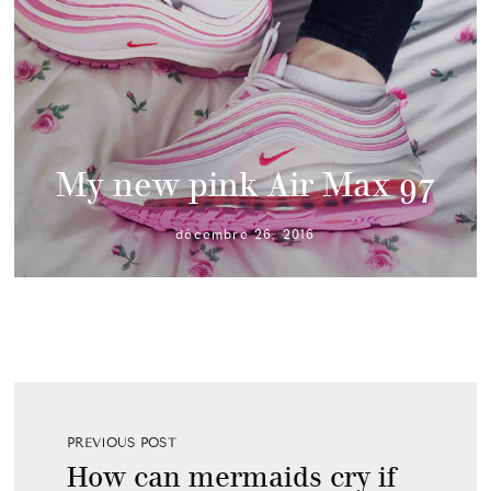
My new pink Air Max 97
décembre 26, 2016
PREVIOUS POST
How can mermaids cry if