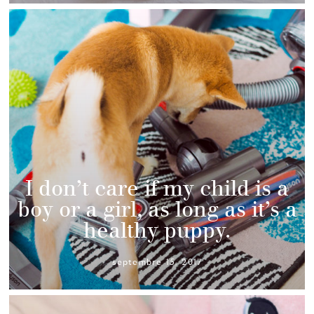
I don’t care if my child is a
boy or a girl, as long as it’s a
healthy puppy.
septembre 15, 2017