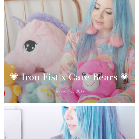
💗 Iron Fist x Care Bears 💗
février 8, 2017