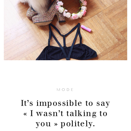
MODE
It’s impossible to say
« I wasn’t talking to
you » politely.