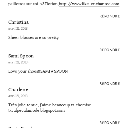
paillettes sur toi. <3Florian,
http://www.like-enchanted.com
RÉPONDRE
Christina
avril 21, 2013
·
Sheer blouses are so pretty.
RÉPONDRE
Sami Spoon
avril 21, 2013
·
Love your shoes!!
SAMI★SPOON
RÉPONDRE
Charlene
avril 21, 2013
·
Très jolie tenue, j'aime beaucoup ta chemise
!xvulpeculamode.blogspot.com
RÉPONDRE