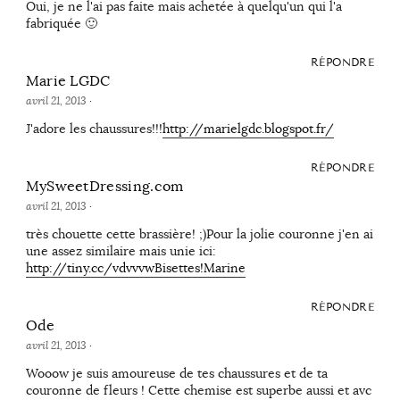
Oui, je ne l'ai pas faite mais achetée à quelqu'un qui l'a
fabriquée 🙂
RÉPONDRE
Marie LGDC
avril 21, 2013
·
J'adore les chaussures!!!
http://marielgdc.blogspot.fr/
RÉPONDRE
MySweetDressing.com
avril 21, 2013
·
très chouette cette brassière! ;)Pour la jolie couronne j'en ai
une assez similaire mais unie ici:
http://tiny.cc/vdvvvwBisettes!Marine
RÉPONDRE
Ode
avril 21, 2013
·
Wooow je suis amoureuse de tes chaussures et de ta
couronne de fleurs ! Cette chemise est superbe aussi et avc