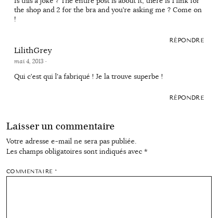
Is this a joke ? The entire post is about it, there is 1 link for
the shop and 2 for the bra and you're asking me ? Come on
!
RÉPONDRE
LilithGrey
mai 4, 2013
·
Qui c'est qui l'a fabriqué ! Je la trouve superbe !
RÉPONDRE
Laisser un commentaire
Votre adresse e-mail ne sera pas publiée.
Les champs obligatoires sont indiqués avec
*
COMMENTAIRE
*