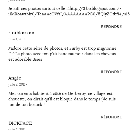
Je kiff ces photos surtout celle làhttp://3.bp.blogspot.com/-
i1MXoawtMr0/TeaAAcOVfsI/AAAAAAAAPG0/5QlyZGtbf14/s16
RÉPONDRE
riotblossom
juin 1, 2011
·
J'adore cette série de photos, et Furby est trop mignonne
^^La photo avec ton p'tit bandeau noir dans les cheveux
est adorable!Bises
RÉPONDRE
Angie
juin 2, 2011
·
Mes parents habitent à côté de Gerberoy, ce village est
chouette, on dirait qu'il est bloqué dans le temps :)Je suis
fan de ton lipstick !
RÉPONDRE
DICKFACE
juin 2, 2011
·