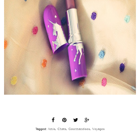
Tagged:
Amis
,
Chats
,
Gourmandises
,
Voyages