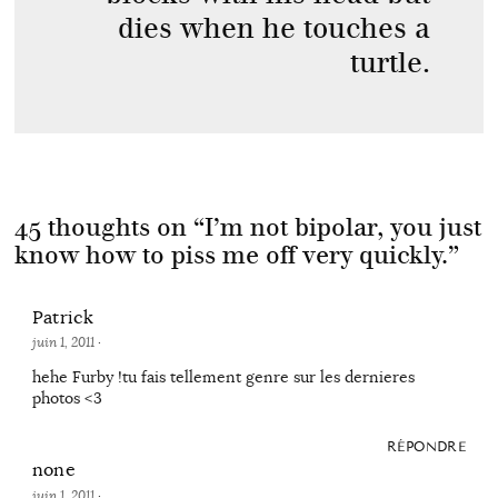
dies when he touches a
turtle.
45 thoughts on “
I’m not bipolar, you just
know how to piss me off very quickly.
”
Patrick
juin 1, 2011
·
hehe Furby !tu fais tellement genre sur les dernieres
photos <3
RÉPONDRE
none
juin 1, 2011
·