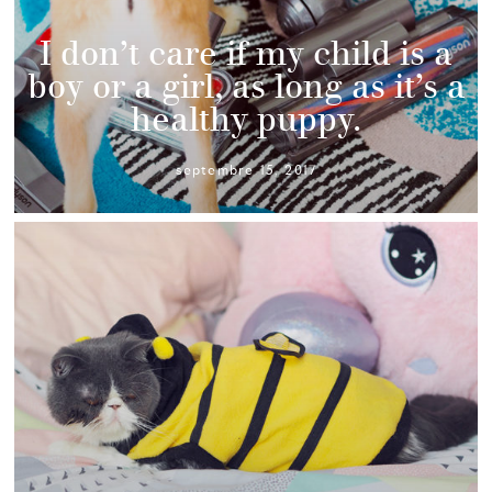
I don’t care if my child is a
boy or a girl, as long as it’s a
healthy puppy.
septembre 15, 2017