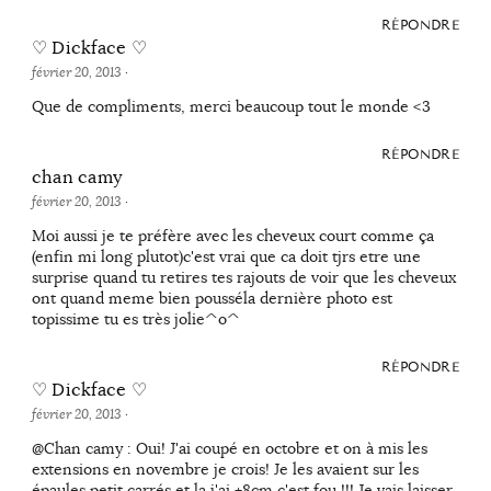
RÉPONDRE
♡ Dickface ♡
février 20, 2013
·
Que de compliments, merci beaucoup tout le monde <3
RÉPONDRE
chan camy
février 20, 2013
·
Moi aussi je te préfère avec les cheveux court comme ça
(enfin mi long plutot)c'est vrai que ca doit tjrs etre une
surprise quand tu retires tes rajouts de voir que les cheveux
ont quand meme bien pousséla dernière photo est
topissime tu es très jolie^o^
RÉPONDRE
♡ Dickface ♡
février 20, 2013
·
@Chan camy : Oui! J'ai coupé en octobre et on à mis les
extensions en novembre je crois! Je les avaient sur les
épaules petit carrés et la j'ai +8cm c'est fou !!! Je vais laisser