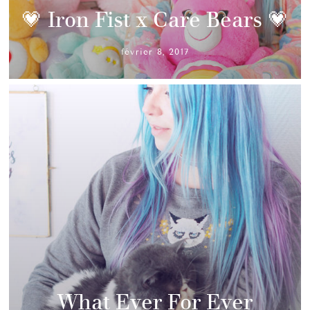
💗 Iron Fist x Care Bears 💗
février 8, 2017
What Ever For Ever