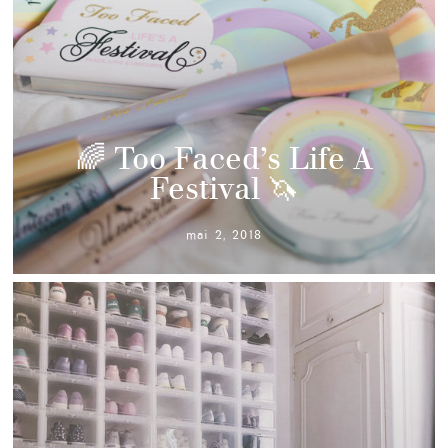
🌈 Too Faced’s Life A
Festival 🦄
mai 2, 2018