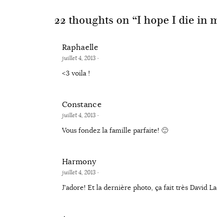
22 thoughts on “
I hope I die in 
Raphaelle
juillet 4, 2013
·
<3 voila !
Constance
juillet 4, 2013
·
Vous fondez la famille parfaite! 🙂
Harmony
juillet 4, 2013
·
J'adore! Et la dernière photo, ça fait très Davi