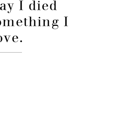
say I died
omething I
ove.