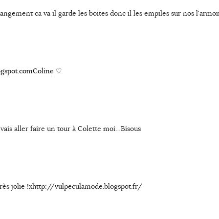
rangement ca va il garde les boites donc il les empiles sur nos l'armoi
logspot.comColine
♡
 vais aller faire un tour à Colette moi…Bisous
très jolie !xhttp://vulpeculamode.blogspot.fr/