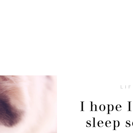
LI
I hope 
sleep s