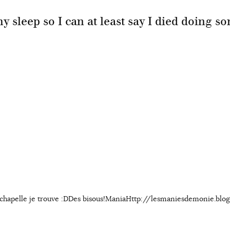
my sleep so I can at least say I died doing s
d Lachapelle je trouve :DDes bisous!ManiaHttp://lesmaniesdemonie.blo