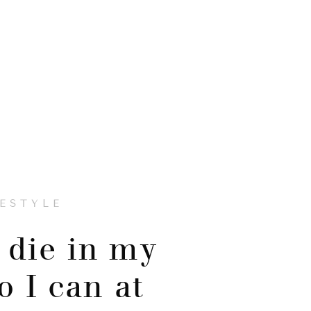
FESTYLE
I die in my
o I can at