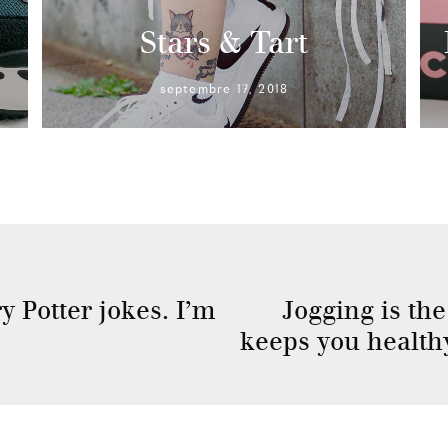
Stars & Tart
septembre 17, 2018
y Potter jokes. I’m
Jogging is the
keeps you healthy