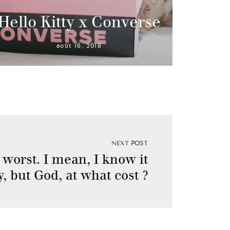
Hello Kitty x Converse
août 16, 2018
NEXT POST
 worst. I mean, I know it
, but God, at what cost ?