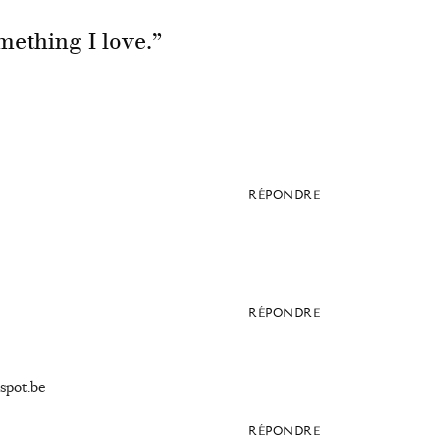
omething I love.
”
RÉPONDRE
RÉPONDRE
gspot.be
RÉPONDRE