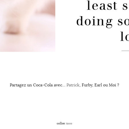
least 
doing s
l
Partagez un Coca-Cola avec…
Patrick
, Furby, Earl ou Moi ?
collier
Asos