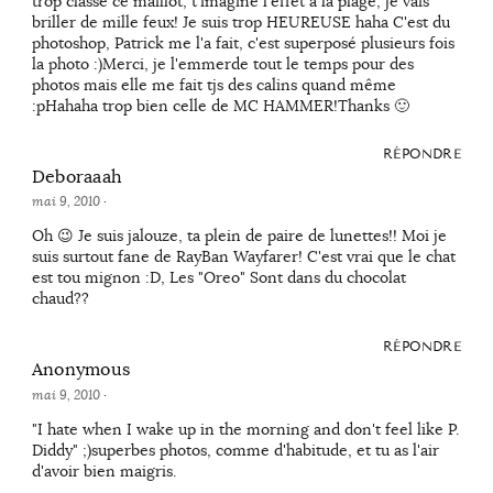
trop classe ce maillot, t'imagine l'effet à la plage, je vais
briller de mille feux! Je suis trop HEUREUSE haha C'est du
photoshop, Patrick me l'a fait, c'est superposé plusieurs fois
la photo :)Merci, je l'emmerde tout le temps pour des
photos mais elle me fait tjs des calins quand même
:pHahaha trop bien celle de MC HAMMER!Thanks 🙂
RÉPONDRE
Deboraaah
mai 9, 2010
·
Oh 😉 Je suis jalouze, ta plein de paire de lunettes!! Moi je
suis surtout fane de RayBan Wayfarer! C'est vrai que le chat
est tou mignon :D, Les "Oreo" Sont dans du chocolat
chaud??
RÉPONDRE
Anonymous
mai 9, 2010
·
"I hate when I wake up in the morning and don't feel like P.
Diddy" ;)superbes photos, comme d'habitude, et tu as l'air
d'avoir bien maigris.