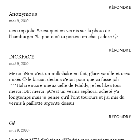
RÉPONDRE
Anonymous
mai 9, 2010
·
t'es trop jolie !!c'est quoi on vernis sur la photo de
l'hamburger ?la photo où tu portes ton chat j'adore 🙂
RÉPONDRE
DICKFACE
mai 9, 2010
·
Merci :)Non c'est un milkshake en fait, glace vanille et oreo
mixés 🙂 le biscuit dedans c'etait pour que ca fasse joli
^^Haha encore mieux celle de Pdiddy, je les likes tous
merci :DEt merci :pC'est un vernis sephora, acheté y'a
longtemps mais je pense qu'il l'ont toujours et j'ai mis du
vernis à paillette argenté dessus!
RÉPONDRE
Gé
mai 9, 2010
·