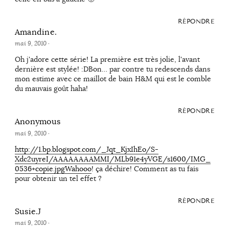
RÉPONDRE
Amandine.
mai 9, 2010
·
Oh j'adore cette série! La première est très jolie, l'avant
dernière est stylée! :DBon… par contre tu redescends dans
mon estime avec ce maillot de bain H&M qui est le comble
du mauvais goût haha!
RÉPONDRE
Anonymous
mai 9, 2010
·
http://1.bp.blogspot.com/_Jqt_KjxIhEo/S-
Xdc2uyreI/AAAAAAAAMMI/MLb91e4yVGE/s1600/IMG_
0536+copie.jpgWahooo
! ça déchire! Comment as tu fais
pour obtenir un tel effet ?
RÉPONDRE
Susie.J
mai 9, 2010
·