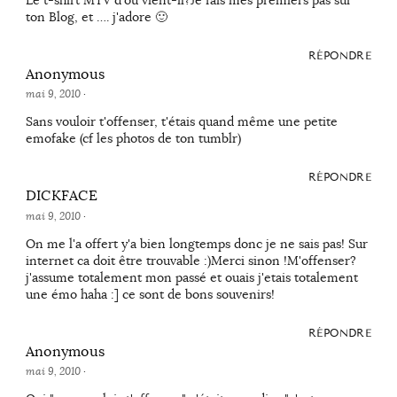
Le t-shirt MTV d'où vient-il?Je fais mes premiers pas sur
ton Blog, et …. j'adore 🙂
RÉPONDRE
Anonymous
mai 9, 2010
·
Sans vouloir t'offenser, t'étais quand même une petite
emofake (cf les photos de ton tumblr)
RÉPONDRE
DICKFACE
mai 9, 2010
·
On me l'a offert y'a bien longtemps donc je ne sais pas! Sur
internet ca doit être trouvable :)Merci sinon !M'offenser?
j'assume totalement mon passé et ouais j'etais totalement
une émo haha :] ce sont de bons souvenirs!
RÉPONDRE
Anonymous
mai 9, 2010
·