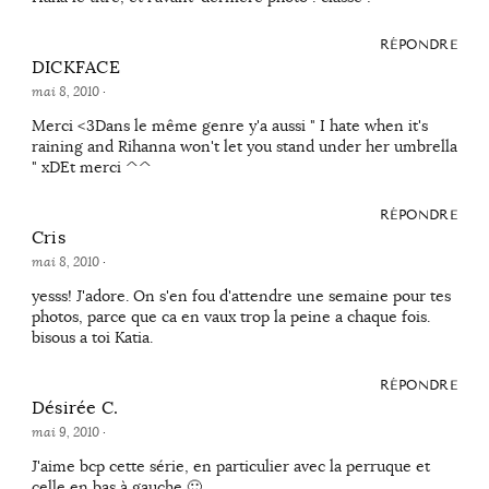
RÉPONDRE
DICKFACE
mai 8, 2010
·
Merci <3Dans le même genre y'a aussi " I hate when it's
raining and Rihanna won't let you stand under her umbrella
" xDEt merci ^^
RÉPONDRE
Cris
mai 8, 2010
·
yesss! J'adore. On s'en fou d'attendre une semaine pour tes
photos, parce que ca en vaux trop la peine a chaque fois.
bisous a toi Katia.
RÉPONDRE
Désirée C.
mai 9, 2010
·
J'aime bcp cette série, en particulier avec la perruque et
celle en bas à gauche 🙂