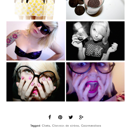
Tagged:
Chats
,
Cheveux de sirène
,
Gourmandises