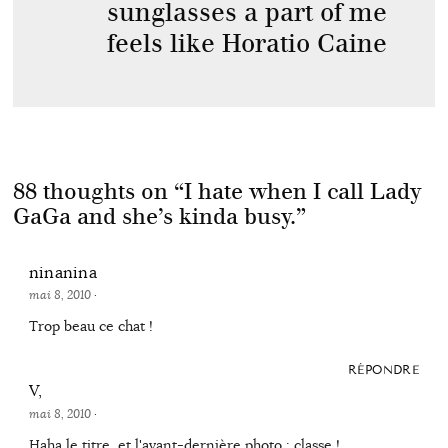
sunglasses a part of me
feels like Horatio Caine
88 thoughts on “
I hate when I call Lady
GaGa and she’s kinda busy.
”
ninanina
mai 8, 2010
·
Trop beau ce chat !
RÉPONDRE
V,
mai 8, 2010
·
Haha le titre, et l'avant-dernière photo : classe !