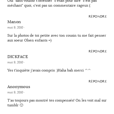
Oui "sans vouloir t'offenser" c'était pour dire "c'est pas
méchant" quoi, c'est pas un commentaire rageux (:
RÉPONDRE
Manon
mai 9, 2010
·
Sur la photos de toi petite avec ton cousin tu me fait penser
aux soeur Olsen enfants =)
RÉPONDRE
DICKFACE
mai 9, 2010
·
Yes t'inquiète j'avais compris :)Haha bah merci ^^
RÉPONDRE
Anonymous
mai 9, 2010
·
T'as toujours pas montré tes compensés! On les voit mal sur
tumblr 🙁