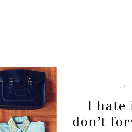
LI
I hate
don’t fo