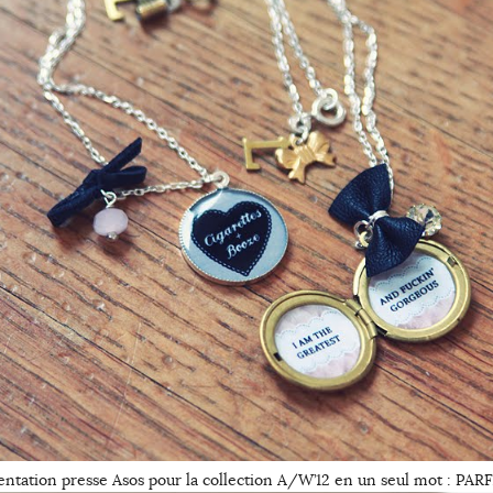
entation presse Asos pour la collection A/W’12 en un seul mot : PAR