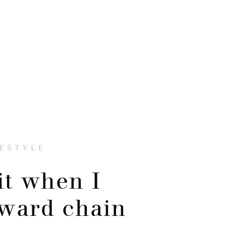
FESTYLE
 it when I
rward chain