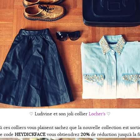
♡ Ludivine et son joli collier
Locher’s
♡
Si ces colliers vous plaisent sachez que la nouvelle collection est sorti
 le code
HEYDICKFACE
vous obtiendrez
20%
de réduction jusqu’à la f