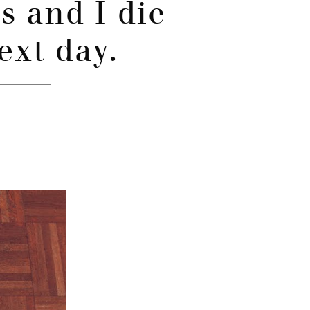
 and I die
ext day.