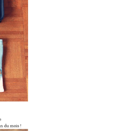
e
in du mois !