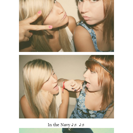
In the Navy
♪♬ ♪♬