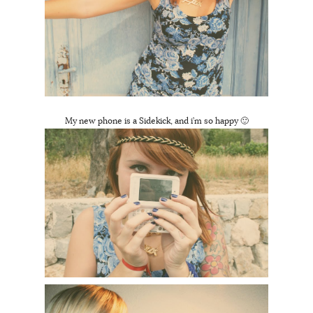
My new phone is a Sidekick, and i’m so happy 🙂