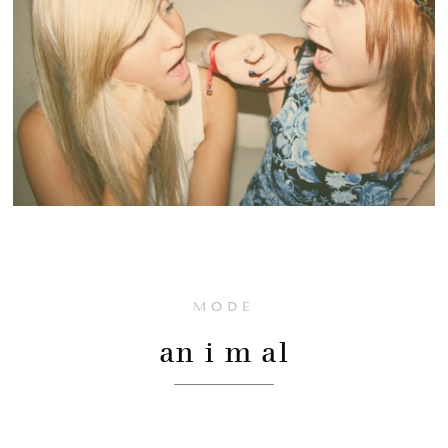
MODE
an i m al