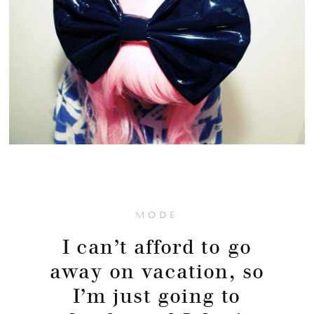
MODE
I can’t afford to go
away on vacation, so
I’m just going to