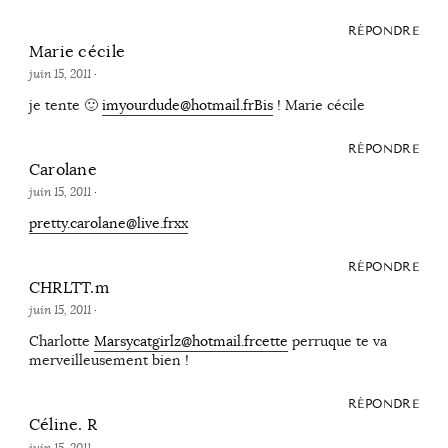
RÉPONDRE
Marie cécile
juin 15, 2011
·
je tente 🙂
imyourdude@hotmail.frBis
! Marie cécile
RÉPONDRE
Carolane
juin 15, 2011
·
pretty.carolane@live.frxx
RÉPONDRE
CHRLTT.m
juin 15, 2011
·
Charlotte
Marsycatgirlz@hotmail.frcette
perruque te va
merveilleusement bien !
RÉPONDRE
Céline. R
juin 15, 2011
·