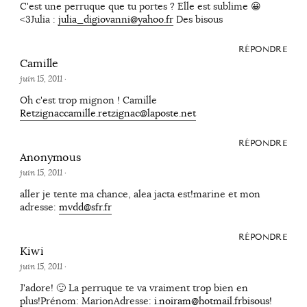
C'est une perruque que tu portes ? Elle est sublime 😀
<3Julia :
julia_digiovanni@yahoo.fr
Des bisous
RÉPONDRE
Camille
juin 15, 2011
·
Oh c'est trop mignon ! Camille
Retzignaccamille.retzignac@laposte.net
RÉPONDRE
Anonymous
juin 15, 2011
·
aller je tente ma chance, alea jacta est!marine et mon
adresse:
mvdd@sfr.fr
RÉPONDRE
Kiwi
juin 15, 2011
·
J'adore! 🙂 La perruque te va vraiment trop bien en
plus!Prénom: MarionAdresse:
i.noiram@hotmail.frbisous
!