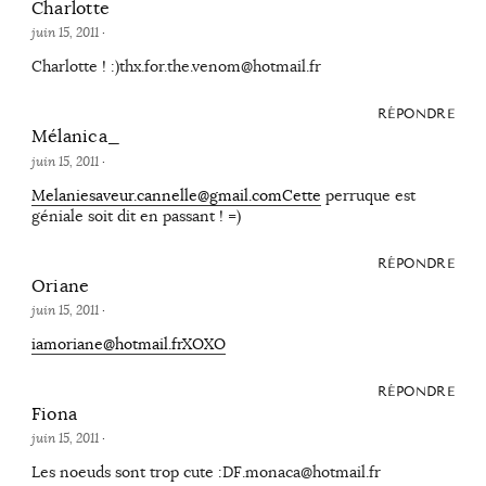
Charlotte
juin 15, 2011
·
Charlotte ! :)thx.for.the.venom@hotmail.fr
RÉPONDRE
Mélanica_
juin 15, 2011
·
Melaniesaveur.cannelle@gmail.comCette
perruque est
géniale soit dit en passant ! =)
RÉPONDRE
Oriane
juin 15, 2011
·
iamoriane@hotmail.frXOXO
RÉPONDRE
Fiona
juin 15, 2011
·
Les noeuds sont trop cute :DF.monaca@hotmail.fr