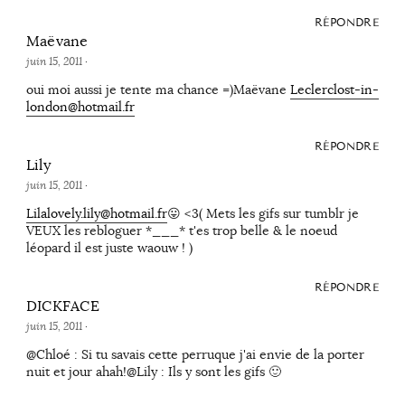
RÉPONDRE
Maëvane
juin 15, 2011
·
oui moi aussi je tente ma chance =)Maëvane
Leclerclost-in-
london@hotmail.fr
RÉPONDRE
Lily
juin 15, 2011
·
Lilalovely.lily@hotmail.fr
😛 <3( Mets les gifs sur tumblr je
VEUX les rebloguer *___* t'es trop belle & le noeud
léopard il est juste waouw ! )
RÉPONDRE
DICKFACE
juin 15, 2011
·
@Chloé : Si tu savais cette perruque j'ai envie de la porter
nuit et jour ahah!@Lily : Ils y sont les gifs 🙂