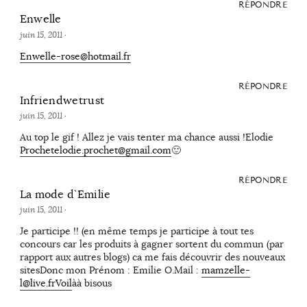
RÉPONDRE
Enwelle
juin 15, 2011
·
Enwelle-rose@hotmail.fr
RÉPONDRE
Infriendwetrust
juin 15, 2011
·
Au top le gif ! Allez je vais tenter ma chance aussi !Elodie
Prochetelodie.prochet@gmail.com
🙂
RÉPONDRE
La mode d`Emilie
juin 15, 2011
·
Je participe !! (en même temps je participe à tout tes
concours car les produits à gagner sortent du commun (par
rapport aux autres blogs) ca me fais découvrir des nouveaux
sitesDonc mon Prénom : Emilie O.Mail :
mamzelle-
l@live.frVoil
àà bisous