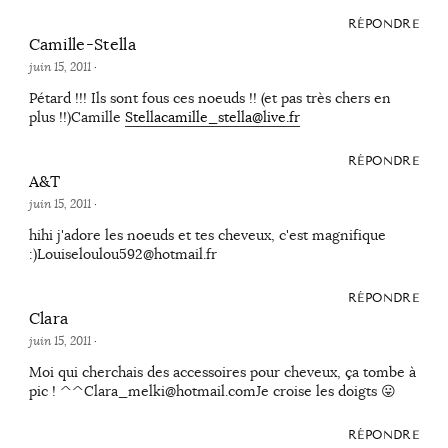
RÉPONDRE
Camille-Stella
juin 15, 2011
·
Pétard !!! Ils sont fous ces noeuds !! (et pas très chers en
plus !!)Camille
Stellacamille_stella@live.fr
RÉPONDRE
A&T
juin 15, 2011
·
hihi j'adore les noeuds et tes cheveux, c'est magnifique
:)Louiseloulou592@hotmail.fr
RÉPONDRE
Clara
juin 15, 2011
·
Moi qui cherchais des accessoires pour cheveux, ça tombe à
pic ! ^^Clara_melki@hotmail.comJe croise les doigts 😛
RÉPONDRE