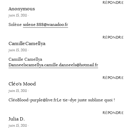
RÉPONDRE
Anonymous
juin 15, 2011
·
Solène
solene.888@wanadoo.fr
RÉPONDRE
CamilleCamellya
juin 15, 2011
·
Camille Camellya
Danneelscamellya.camille.danneels@hotmail.fr
RÉPONDRE
Cléo's Mood
juin 15, 2011
·
CléoBlood-purple@live.frLe tie-dye juste sublime quoi !
RÉPONDRE
Julia D.
juin 15, 2011
·