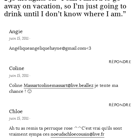
away on vacation, so I’m just going to
drink until I don’t know where I am.
”
Angie
juin 15, 2011
·
Angéliqueangeliquehayne@gmail.com<3
RÉPONDRE
Coline
juin 15, 2011
·
Coline
Massartcolinemassart@live.beallez
je tente ma
chance ! 🙂
RÉPONDRE
Chloe
juin 15, 2011
·
Ah tu as remis ta perruque rose ^^C'est vrai qu'ils sont
vraiment sympa ces
noeudschloecousin@live.fr