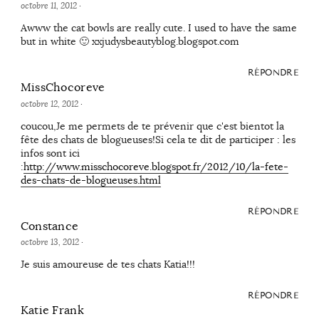
octobre 11, 2012
·
Awww the cat bowls are really cute. I used to have the same
but in white 🙂 xxjudysbeautyblog.blogspot.com
RÉPONDRE
MissChocoreve
octobre 12, 2012
·
coucou,Je me permets de te prévenir que c'est bientot la
fête des chats de blogueuses!Si cela te dit de participer : les
infos sont ici
:
http://www.misschocoreve.blogspot.fr/2012/10/la-fete-
des-chats-de-blogueuses.html
RÉPONDRE
Constance
octobre 13, 2012
·
Je suis amoureuse de tes chats Katia!!!
RÉPONDRE
Katie Frank