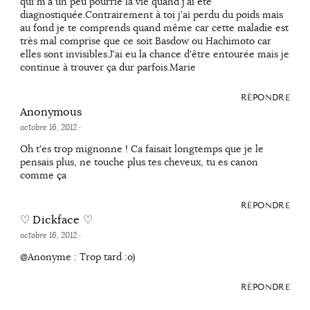
qui m'a un peu pourrie la vie quand j'ai été
diagnostiquée.Contrairement à toi j'ai perdu du poids mais
au fond je te comprends quand même car cette maladie est
très mal comprise que ce soit Basdow ou Hachimoto car
elles sont invisibles.J'ai eu la chance d'être entourée mais je
continue à trouver ça dur parfois.Marie
RÉPONDRE
Anonymous
octobre 16, 2012
·
Oh t'es trop mignonne ! Ca faisait longtemps que je le
pensais plus, ne touche plus tes cheveux, tu es canon
comme ça
RÉPONDRE
♡ Dickface ♡
octobre 16, 2012
·
@Anonyme : Trop tard :o)
RÉPONDRE