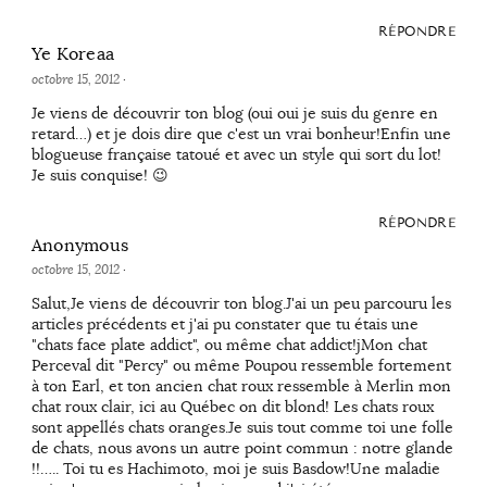
RÉPONDRE
Ye Koreaa
octobre 15, 2012
·
Je viens de découvrir ton blog (oui oui je suis du genre en
retard…) et je dois dire que c'est un vrai bonheur!Enfin une
blogueuse française tatoué et avec un style qui sort du lot!
Je suis conquise! 😉
RÉPONDRE
Anonymous
octobre 15, 2012
·
Salut,Je viens de découvrir ton blog.J'ai un peu parcouru les
articles précédents et j'ai pu constater que tu étais une
"chats face plate addict", ou même chat addict!jMon chat
Perceval dit "Percy" ou même Poupou ressemble fortement
à ton Earl, et ton ancien chat roux ressemble à Merlin mon
chat roux clair, ici au Québec on dit blond! Les chats roux
sont appellés chats oranges.Je suis tout comme toi une folle
de chats, nous avons un autre point commun : notre glande
!!….. Toi tu es Hachimoto, moi je suis Basdow!Une maladie