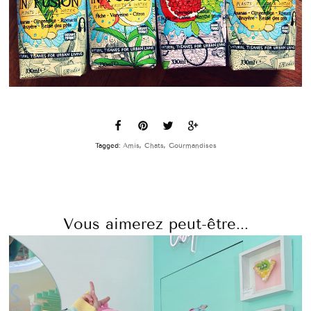
Tagged:
Amis
,
Chats
,
Gourmandises
Vous aimerez peut-être...