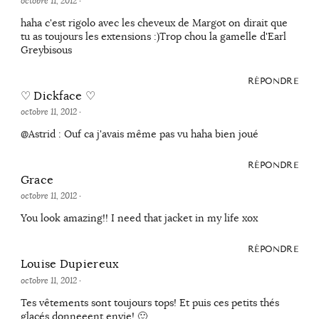
octobre 11, 2012
·
haha c'est rigolo avec les cheveux de Margot on dirait que
tu as toujours les extensions :)Trop chou la gamelle d'Earl
Greybisous
RÉPONDRE
♡ Dickface ♡
octobre 11, 2012
·
@Astrid : Ouf ca j'avais même pas vu haha bien joué
RÉPONDRE
Grace
octobre 11, 2012
·
You look amazing!! I need that jacket in my life xox
RÉPONDRE
Louise Dupiereux
octobre 11, 2012
·
Tes vêtements sont toujours tops! Et puis ces petits thés
glacés donneeent envie! 🙂