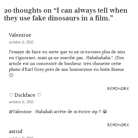
20 thoughts on “
I can always tell when
they use fake dinosaurs in a film.
”
Valentine
octobre 11, 2012
·
J'essaye de faire en sorte que tu ne m'envoies plus de sms
en t'ignorant, mais ça ne marche pas…Hahahahaha ! ;)Ton
article est un concentré de bonheur, très chouette cette
photo d'Earl Grey près de son homonyme en boîte.Bisous
🙂
RÉPONDRE
♡ Dickface ♡
octobre 11, 2012
·
@Valentine : Hahahah arrête de m'écrire stp !! 😀
RÉPONDRE
astrid