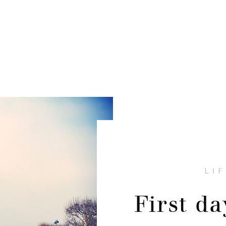
LI
First da