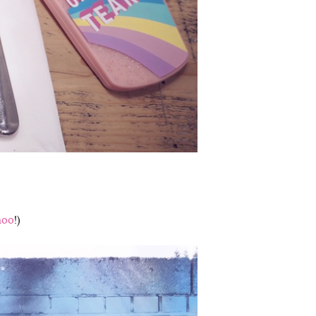
hoo
!)