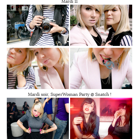
Mardi 11
Mardi soir, SuperWoman Party @ Snatch !