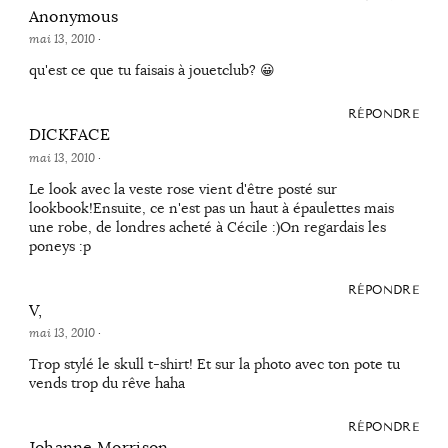
Anonymous
mai 13, 2010
·
qu'est ce que tu faisais à jouetclub? 😀
RÉPONDRE
DICKFACE
mai 13, 2010
·
Le look avec la veste rose vient d'être posté sur
lookbook!Ensuite, ce n'est pas un haut à épaulettes mais
une robe, de londres acheté à Cécile :)On regardais les
poneys :p
RÉPONDRE
V,
mai 13, 2010
·
Trop stylé le skull t-shirt! Et sur la photo avec ton pote tu
vends trop du rêve haha
RÉPONDRE
Johanne Morrison