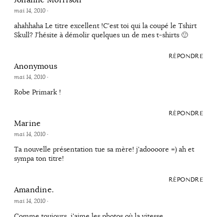
mai 14, 2010
·
ahahhaha Le titre excellent !C'est toi qui la coupé le Tshirt
Skull? J'hésite à démolir quelques un de mes t-shirts 🙂
RÉPONDRE
Anonymous
mai 14, 2010
·
Robe Primark !
RÉPONDRE
Marine
mai 14, 2010
·
Ta nouvelle présentation tue sa mère! j'adoooore =) ah et
sympa ton titre!
RÉPONDRE
Amandine.
mai 14, 2010
·
Comme toujours, j'aime les photos où la vitesse