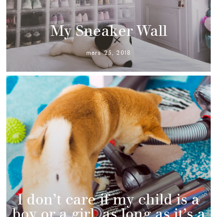
My Sneaker Wall
mars 25, 2018
I don’t care if my child is a
boy or a girl, as long as it’s a