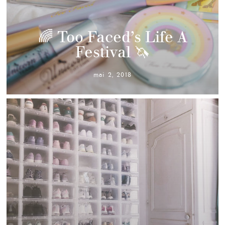
🌈 Too Faced’s Life A
Festival 🦄
mai 2, 2018