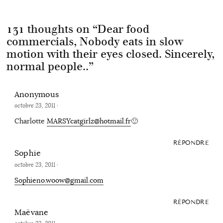
131 thoughts on “
Dear food
commercials, Nobody eats in slow
motion with their eyes closed. Sincerely,
normal people..
”
Anonymous
octobre 23, 2011
·
Charlotte
MARSYcatgirlz@hotmail.fr
🙂
RÉPONDRE
Sophie
octobre 23, 2011
·
Sophieno.woow@gmail.com
RÉPONDRE
Maëvane