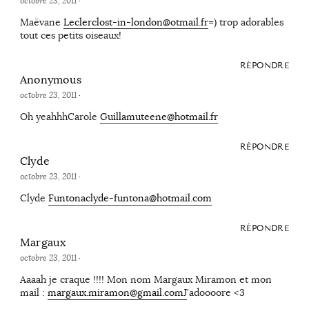
octobre 23, 2011
·
Maëvane
Leclerclost-in-london@otmail.fr
=) trop adorables
tout ces petits oiseaux!
RÉPONDRE
Anonymous
octobre 23, 2011
·
Oh yeahhhCarole
Guillamuteene@hotmail.fr
RÉPONDRE
Clyde
octobre 23, 2011
·
Clyde
Funtonaclyde-funtona@hotmail.com
RÉPONDRE
Margaux
octobre 23, 2011
·
Aaaah je craque !!!! Mon nom Margaux Miramon et mon
mail :
margaux.miramon@gmail.comJ
'adoooore <3