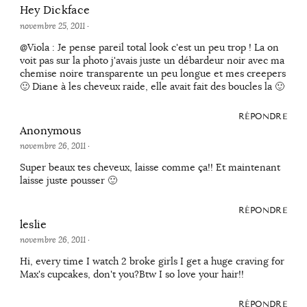
Hey Dickface
novembre 25, 2011
·
@Viola : Je pense pareil total look c'est un peu trop ! La on
voit pas sur la photo j'avais juste un débardeur noir avec ma
chemise noire transparente un peu longue et mes creepers
🙂 Diane à les cheveux raide, elle avait fait des boucles la 🙂
RÉPONDRE
Anonymous
novembre 26, 2011
·
Super beaux tes cheveux, laisse comme ça!! Et maintenant
laisse juste pousser 🙂
RÉPONDRE
leslie
novembre 26, 2011
·
Hi, every time I watch 2 broke girls I get a huge craving for
Max's cupcakes, don't you?Btw I so love your hair!!
RÉPONDRE