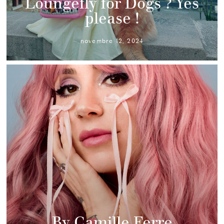
Loungefly for Dogs ? Yes
please !
novembre 12, 2024
By Camille Ferre