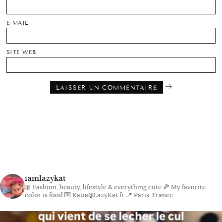
E-MAIL
SITE WEB
iamlazykat
🎀 Fashion, beauty, lifestyle & everything cute
🍕 My favorite
color is food
💌 Katia@LazyKat.fr
📍 Paris, France