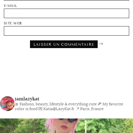
E-MAIL
SITE WEB
iamlazykat
🎀 Fashion, beauty, lifestyle & everything cute
🍕 My favorite
color is food
💌 Katia@LazyKat.fr
📍 Paris, France