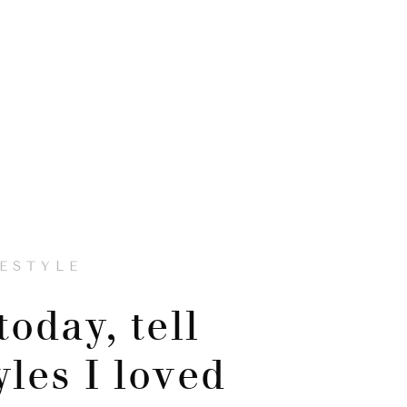
FESTYLE
 today, tell
yles I loved