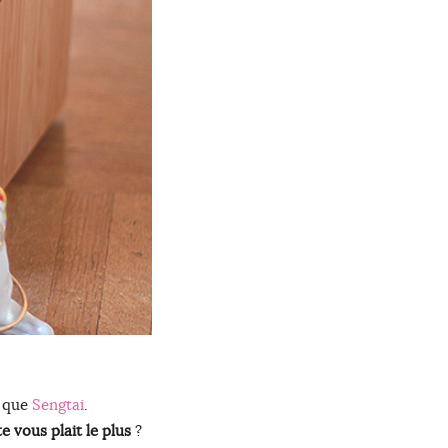
i que
Sengtai
.
e vous plait le plus
?