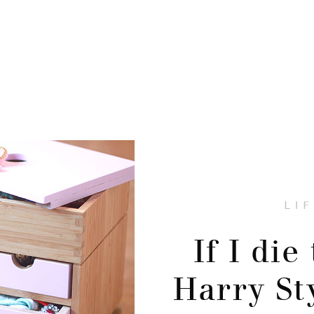
LI
If I die
Harry St