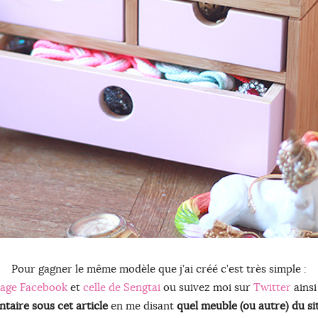
Pour gagner le même modèle que j’ai créé c’est très simple :
age Facebook
et
celle de Sengtai
ou suivez moi sur
Twitter
ains
taire sous cet article
en me disant
quel meuble (ou autre) du sit