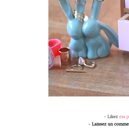
– Likez
ma p
–
Laissez un commen