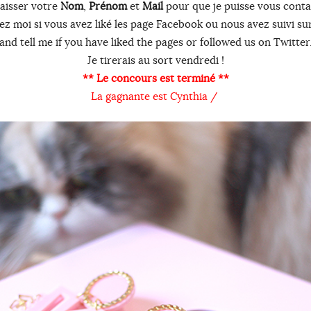
laisser votre
Nom
,
Prénom
et
Mail
pour que je puisse vous conta
ez moi si vous avez liké les page Facebook ou nous avez suivi su
and tell me if you have liked the pages or followed us on Twitter
Je tirerais au sort vendredi !
** Le concours est terminé **
La gagnante est Cynthia /