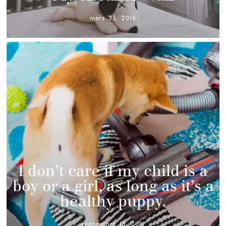
mars 25, 2018
I don’t care if my child is a
boy or a girl, as long as it’s a
healthy puppy.
septembre 15, 2017