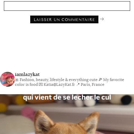
iamlazykat
🎀 Fashion, beauty, lifestyle & everything cute
🍕 My favorite
color is food
💌 Katia@LazyKat.fr
📍 Paris, France