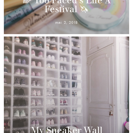
🌈 Too Faced’s Life A
Festival 🦄
mai 2, 2018
My Sneaker Wall