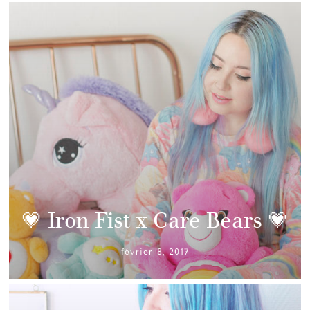
💗 Iron Fist x Care Bears 💗
février 8, 2017