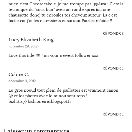
mien c'est Cheesecake si je me trompe pas :)@Awa : C'est la
technique du "sock bun" avec un rond exprès (ou une
chaussette donc) tu enroules tes cheveux autour! La c'est
facile car j'ai les extensions et surtout Patrick m'aide !!
RÉPONDRE
Lucy Elizabeth King
novembre 29, 2012
·
Love this title!!!!!!! im your newest follower xxx
RÉPONDRE
Coline C.
décembre 3, 2012
·
Le gros noeud tout plein de paillettes est vraiment canon
🙂 et les photos avec le minou sont tops !
bizhttp://fashioneiric.blogspot.fr
RÉPONDRE
Laisser un commentaire