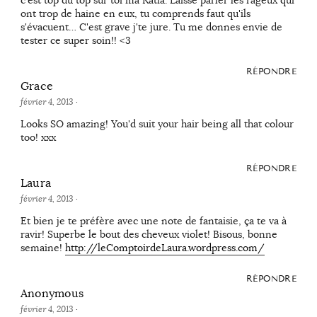
ont trop de haine en eux, tu comprends faut qu'ils
s'évacuent… C'est grave j'te jure. Tu me donnes envie de
tester ce super soin!! <3
RÉPONDRE
Grace
février 4, 2013
·
Looks SO amazing! You'd suit your hair being all that colour
too! xxx
RÉPONDRE
Laura
février 4, 2013
·
Et bien je te préfère avec une note de fantaisie, ça te va à
ravir! Superbe le bout des cheveux violet! Bisous, bonne
semaine!
http://leComptoirdeLaura.wordpress.com/
RÉPONDRE
Anonymous
février 4, 2013
·