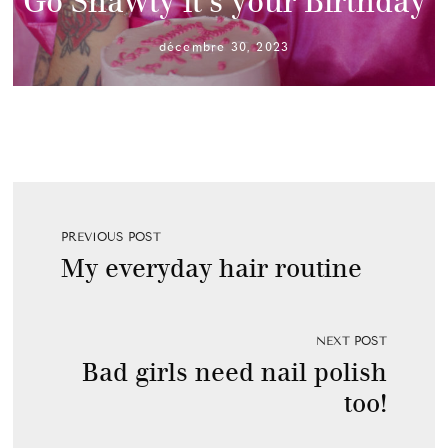
Go Shawty it’s your Birthday
décembre 30, 2023
PREVIOUS POST
My everyday hair routine
NEXT POST
Bad girls need nail polish
too!