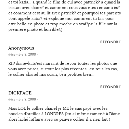
et toi katia… a quand le film de cul avec pattrick? a quand la
baston avec diane? et comment cous vous etes rencontrés?
et comment cest au lit avec patrick? et pourquoi tes parents
t’ont appelé katia? et explique moi comment tu fais pour
etre belle en photo et trop moche en vrai?ps: la fille sur la
premiere photo et horrible!;)
RÉPONDRE
Anonymous
décembre 9, 2008
·
RIP diane+katc’est marrant de revoir toutes les photos que
vous avez prises, surtout les plus récentes…en tous les cas,
le collier chanel marocain, t’en profites bien…
RÉPONDRE
DICKFACE
décembre 9, 2008
·
Mais LOL le collier chanel je ME le suis payé avec les
boucles d’oreilles à LONDRES j’en ai même ramené à Diane
alors laché l’affaire avec ce pauvre collier il a rien fait !