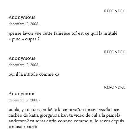
RÉPONDRE
Anonymous
décembre 12, 2008
·
jpense lavoir vue cette fameuse tof est ce quil la intitulé
« pute » oupas ?
RÉPONDRE
Anonymous
décembre 12, 2008
·
oui il la intitulé comme ca
RÉPONDRE
Anonymous
décembre 12, 2008
·
ouhla, ya du dossier la!!!c ki ce mec?un de ses exs?la face
cachée de katia giorgino!a kan ta video de cul a la pamela
anderson? tu seras enfin connue comme tu le reves depuis
« masturbate »