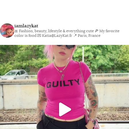
iamlazykat
🎀 Fashion, beauty, lifestyle & everything cute
🍕 My favorite
color is food
💌 Katia@LazyKat.fr
📍 Paris, France