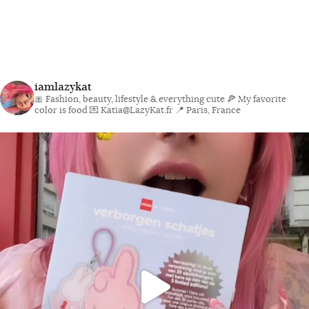
iamlazykat
🎀 Fashion, beauty, lifestyle & everything cute
🍕 My favorite
color is food
💌 Katia@LazyKat.fr
📍 Paris, France