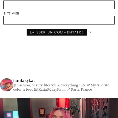
SITE WEB
iamlazykat
🎀 Fashion, beauty, lifestyle & everything cute
🍕 My favorite
color is food
💌 Katia@LazyKat.fr
📍 Paris, France