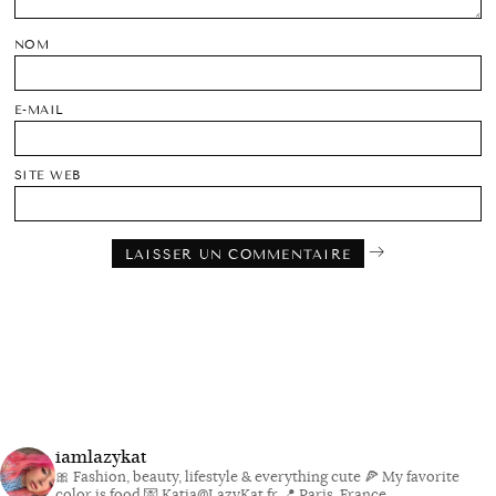
NOM
E-MAIL
SITE WEB
iamlazykat
🎀 Fashion, beauty, lifestyle & everything cute
🍕 My favorite
color is food
💌 Katia@LazyKat.fr
📍 Paris, France