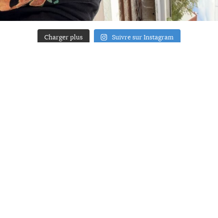
Charger plus
Suivre sur Instagram
ACCUEIL
A PROPOS
YOUR ART
PRESSE
MENTIONS LÉGALES