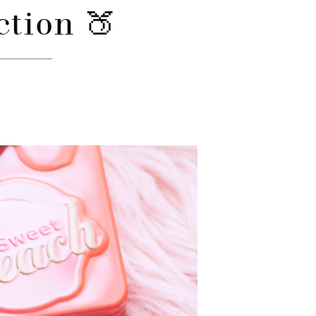
ction 🍑