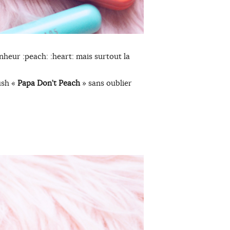
heur :peach: :heart: mais surtout la
ush «
Papa Don’t Peach
» sans oublier