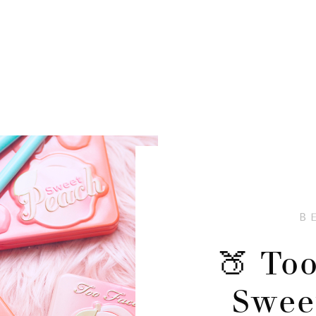
B
🍑 To
Swee