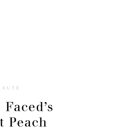
EAUTÉ
o Faced’s
t Peach