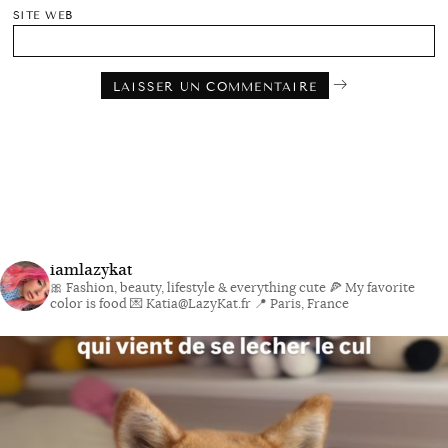
SITE WEB
iamlazykat
🎀 Fashion, beauty, lifestyle & everything cute
🍕 My favorite
color is food
💌 Katia@LazyKat.fr
📍 Paris, France