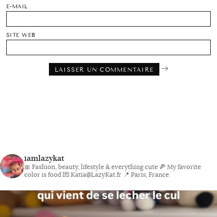
E-MAIL
SITE WEB
iamlazykat
🎀 Fashion, beauty, lifestyle & everything cute
🍕 My favorite
color is food
💌 Katia@LazyKat.fr
📍 Paris, France