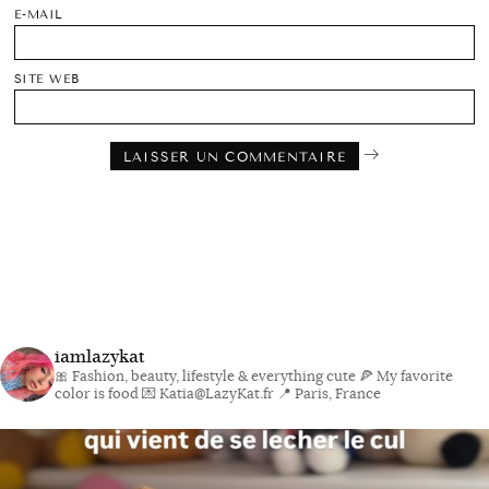
E-MAIL
SITE WEB
iamlazykat
🎀 Fashion, beauty, lifestyle & everything cute
🍕 My favorite
color is food
💌 Katia@LazyKat.fr
📍 Paris, France