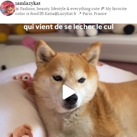
iamlazykat
🎀 Fashion, beauty, lifestyle & everything cute
🍕 My favorite
color is food
💌 Katia@LazyKat.fr
📍 Paris, France