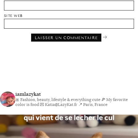
SITE WEB
iamlazykat
🎀 Fashion, beauty, lifestyle & everything cute
🍕 My favorite
color is food
💌 Katia@LazyKat.fr
📍 Paris, France