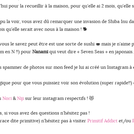
i pour la recueillir à la maison, pour qu’elle ai 2 mois, qu’elle s
u la voir, vous avez dû remarquer une invasion de Shiba Inu d
is qu’elle serait avec nous à la maison ! 🐕
 vous le savez peut être est une sorte de sushi 🍣 mais je n’aime 
om en N !!) pour
Nanami
qui veut dire « Seven Seas » en japonais.
s spammer de photos sur mon feed je lui ai créé un Instagram à 
ique pour que vous puissiez voir son évolution (super rapide!!) 
es
Nori
&
Niji
sur leur instagram respectifs ! 😻
, si vous avez des questions n’hésitez pas !
ace dite primitive) n’hésitez pas à visiter
Primitif Addict
et/ou
P