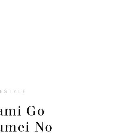
FESTYLE
ami Go
umei No