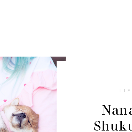
LI
Nan
Shuk