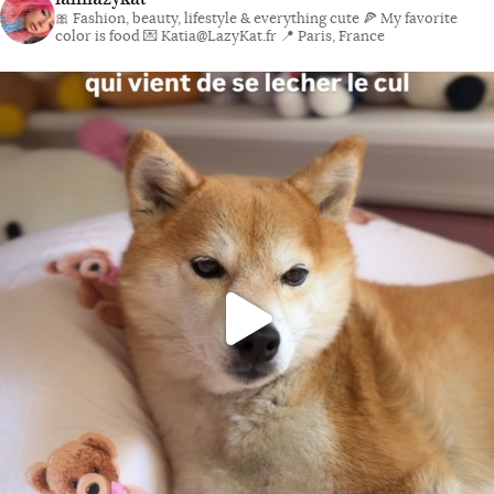
🎀 Fashion, beauty, lifestyle & everything cute
🍕 My favorite
color is food
💌 Katia@LazyKat.fr
📍 Paris, France