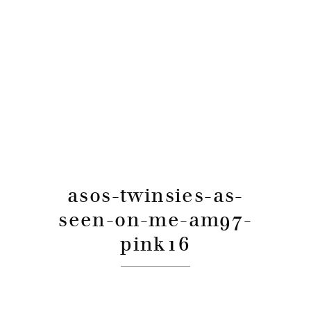
asos-twinsies-as-
seen-on-me-am97-
pink16