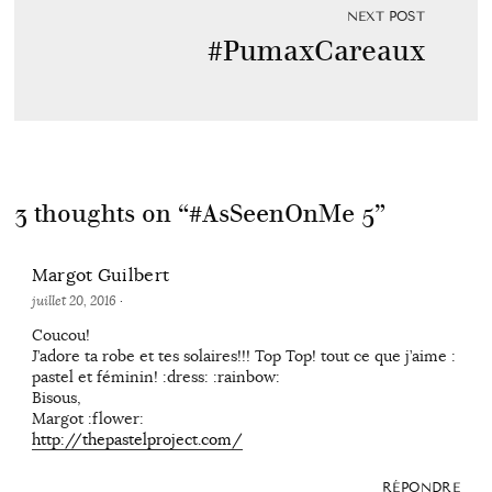
NEXT POST
#PumaxCareaux
3 thoughts on “
#AsSeenOnMe 5
”
Margot Guilbert
juillet 20, 2016
·
Coucou!
J’adore ta robe et tes solaires!!! Top Top! tout ce que j’aime :
pastel et féminin! :dress: :rainbow:
Bisous,
Margot :flower:
http://thepastelproject.com/
RÉPONDRE