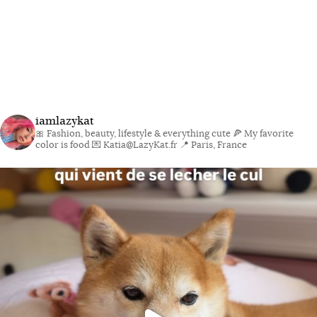
iamlazykat
🎀 Fashion, beauty, lifestyle & everything cute
🍕 My favorite
color is food
💌 Katia@LazyKat.fr
📍 Paris, France