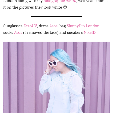
London along with my
holographic AM90
, well yeah I admit
it on the pictures they look white 😳
Sunglasses
ZeroUV
, dress
Asos
, bag
SkinnyDip London
,
socks
Asos
(I removed the lace) and sneakers
NikeID
.