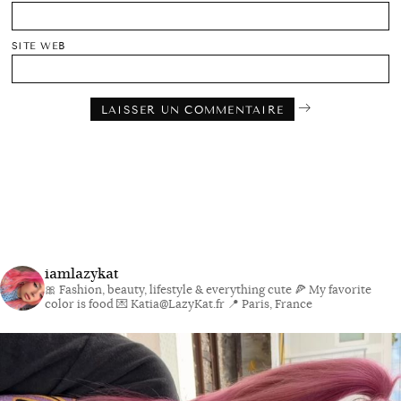
SITE WEB
iamlazykat
🎀 Fashion, beauty, lifestyle & everything cute
🍕 My favorite
color is food
💌 Katia@LazyKat.fr
📍 Paris, France