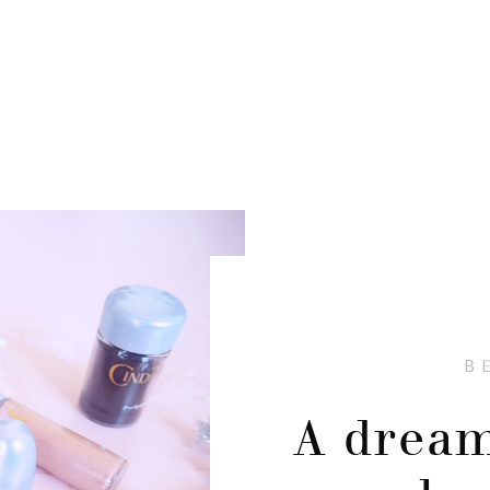
B
A dream