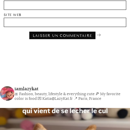
SITE WEB
iamlazykat
🎀 Fashion, beauty, lifestyle & everything cute
🍕 My favorite
color is food
💌 Katia@LazyKat.fr
📍 Paris, France